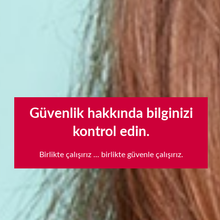
Talimatlar için kaydırmaya
Güvenlik hakkında bilginizi
devam edin
kontrol edin.
scroll
Birlikte çalışırız ... birlikte güvenle çalışırız.
to
next
section